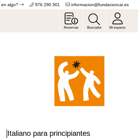
 en algo?
976 290 301
informacion@fundacioncai.es
Reservas
Buscador
Mi espacio
Italiano para principiantes