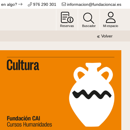
 en algo?
976 290 301
informacion@fundacioncai.es
Reservas
Buscador
Mi espacio
Volver