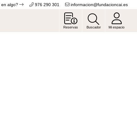
 en algo?
976 290 301
informacion@fundacioncai.es
Reservas
Buscador
Mi espacio