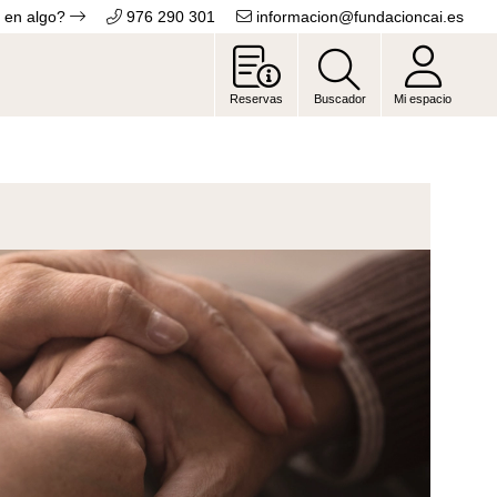
 en algo?
976 290 301
informacion@fundacioncai.es
Reservas
Buscador
Mi espacio