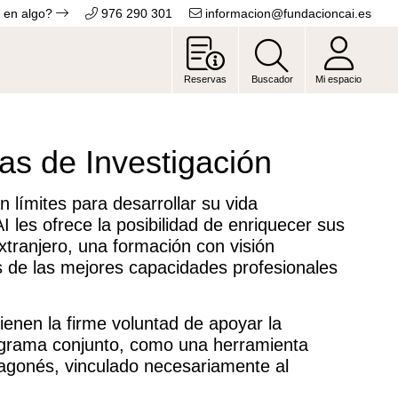
 en algo?
976 290 301
informacion@fundacioncai.es
Reservas
Buscador
Mi espacio
s de Investigación
límites para desarrollar su vida
 les ofrece la posibilidad de enriquecer sus
xtranjero, una formación con visión
es de las mejores capacidades profesionales
enen la firme voluntad de apoyar la
rograma conjunto, como una herramienta
ragonés, vinculado necesariamente al