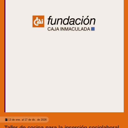
13 de ene. al 17 de dic. de 2026
Taller de cocina para la inserción sociolaboral