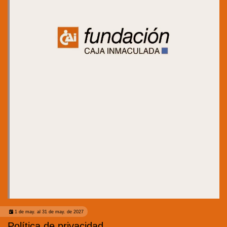
1 de may. al 31 de may. de 2027
Política de privacidad