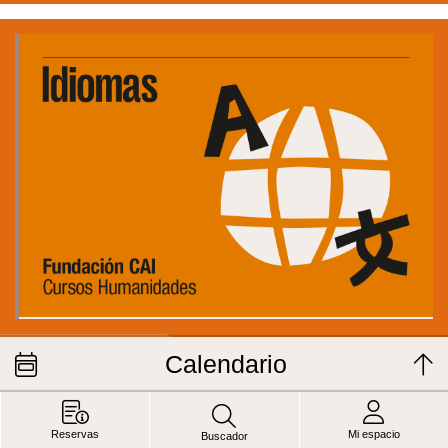
21 de oct. al 26 de may. de 2027
Calendario
Book Club
CENTRO JUAN PABLO II
FORMACIÓN HUMANIDADES
Organiza:
Fundación CAI
Reservas
Mi espacio
Buscador