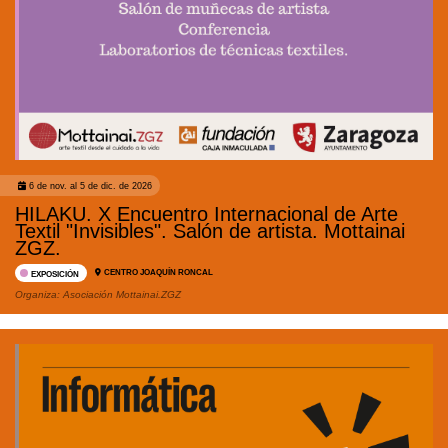
6 de nov. al 5 de dic. de 2026
HILAKU. X Encuentro Internacional de Arte
Textil "Invisibles". Salón de artista. Mottainai
ZGZ.
CENTRO JOAQUÍN RONCAL
EXPOSICIÓN
Organiza:
Asociación Mottainai.ZGZ