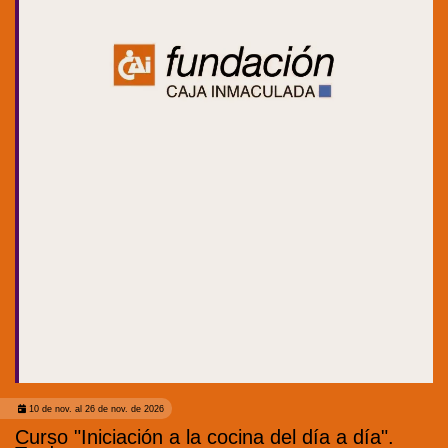
10 de nov. al 26 de nov. de 2026
Curso "Iniciación a la cocina del día a día".