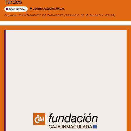
Tardes
CENTRO JOAQUÍN RONCAL
DIVULGACIÓN
Organiza:
AYUNTAMIENTO DE ZARAGOZA (SERVICIO DE IGUALDAD Y MUJER)