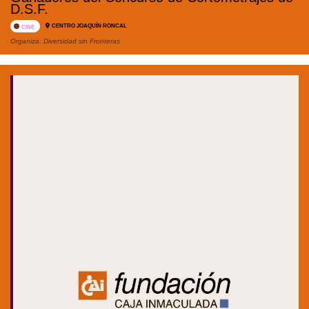
D.S.F.
CENTRO JOAQUÍN RONCAL
CINE
Organiza:
Diversidad sin Fronteras