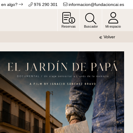
 en algo?
976 290 301
informacion@fundacioncai.es
Reservas
Buscador
Mi espacio
Volver