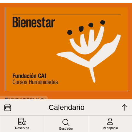
9 de feb. y 16 de feb. de 2027
Calendario
Módulo 5: Propósito de Vida y Sentido en la
Jubilación
CENTRO JUAN PABLO II
FORMACIÓN HUMANIDADES
Organiza:
Fundación CAI
Reservas
Mi espacio
Buscador