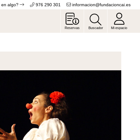
 en algo?
976 290 301
informacion@fundacioncai.es
Reservas
Buscador
Mi espacio