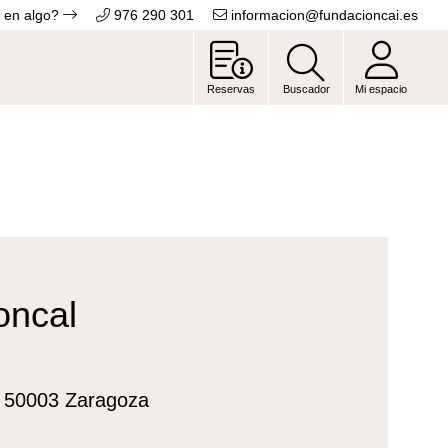
 en algo?
976 290 301
informacion@fundacioncai.es
Reservas
Buscador
Mi espacio
oncal
, 50003 Zaragoza