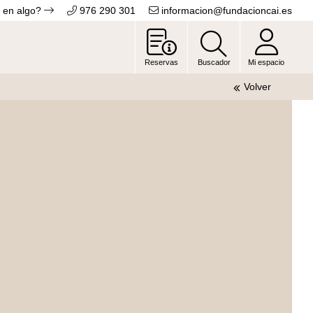
 en algo?
976 290 301
informacion@fundacioncai.es
Reservas
Buscador
Mi espacio
Volver