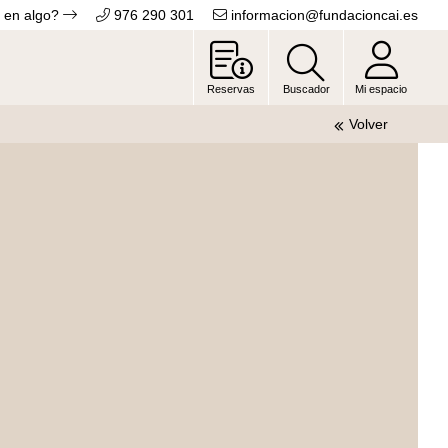
 en algo?
976 290 301
informacion@fundacioncai.es
Reservas
Buscador
Mi espacio
Volver