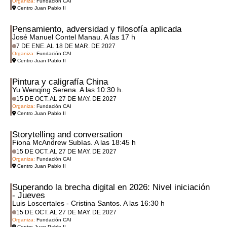
Organiza:
Fundación CAI
Centro Juan Pablo II
Pensamiento, adversidad y filosofía aplicada
José Manuel Contel Manau. A las 17 h
7 DE ENE. AL 18 DE MAR. DE 2027
Organiza:
Fundación CAI
Centro Juan Pablo II
Pintura y caligrafía China
Yu Wenqing Serena. A las 10:30 h.
15 DE OCT. AL 27 DE MAY. DE 2027
Organiza:
Fundación CAI
Centro Juan Pablo II
Storytelling and conversation
Fiona McAndrew Subías. A las 18:45 h
15 DE OCT. AL 27 DE MAY. DE 2027
Organiza:
Fundación CAI
Centro Juan Pablo II
Superando la brecha digital en 2026: Nivel iniciación
- Jueves
Luis Loscertales - Cristina Santos. A las 16:30 h
15 DE OCT. AL 27 DE MAY. DE 2027
Organiza:
Fundación CAI
Centro Juan Pablo II