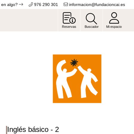
 en algo?
976 290 301
informacion@fundacioncai.es
Reservas
Buscador
Mi espacio
Inglés básico - 2