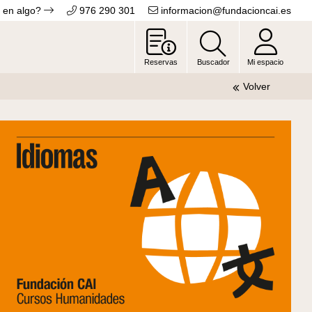
 en algo?
976 290 301
informacion@fundacioncai.es
Reservas
Buscador
Mi espacio
Volver