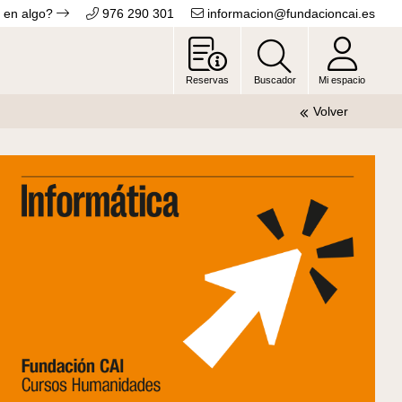
 en algo?
976 290 301
informacion@fundacioncai.es
Reservas
Buscador
Mi espacio
Volver