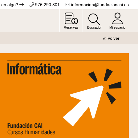
 en algo?
976 290 301
informacion@fundacioncai.es
Reservas
Buscador
Mi espacio
Volver