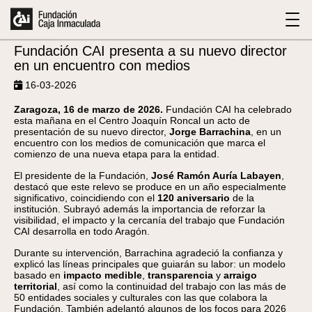
Fundación CAI presenta a su nuevo director
Noticias
Volver
en un encuentro con medios
16-03-2026
Zaragoza, 16 de marzo de 2026.
Fundación CAI ha celebrado
esta mañana en el Centro Joaquín Roncal un acto de
presentación de su nuevo director,
Jorge Barrachina
, en un
encuentro con los medios de comunicación que marca el
comienzo de una nueva etapa para la entidad.
El presidente de la Fundación,
José Ramón Auría Labayen
,
destacó que este relevo se produce en un año especialmente
significativo, coincidiendo con el
120 aniversario
de la
institución. Subrayó además la importancia de reforzar la
visibilidad, el impacto y la cercanía del trabajo que Fundación
CAI desarrolla en todo Aragón.
Durante su intervención, Barrachina agradeció la confianza y
explicó las líneas principales que guiarán su labor: un modelo
basado en
impacto medible
,
transparencia
y
arraigo
territorial
, así como la continuidad del trabajo con las más de
50 entidades sociales y culturales con las que colabora la
Fundación. También adelantó algunos de los focos para 2026