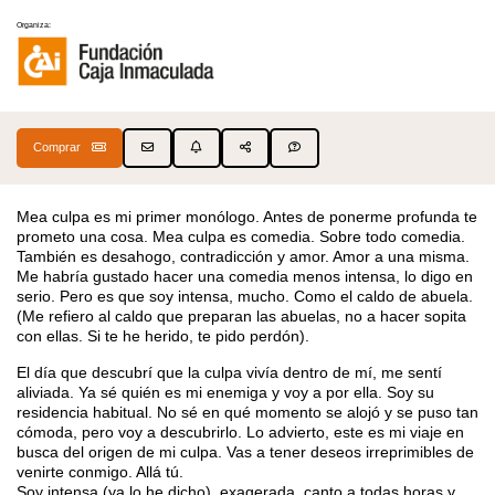
Organiza:
Comprar
Mea culpa es mi primer monólogo. Antes de ponerme profunda te
prometo una cosa. Mea culpa es comedia. Sobre todo comedia.
También es desahogo, contradicción y amor. Amor a una misma.
Me habría gustado hacer una comedia menos intensa, lo digo en
serio. Pero es que soy intensa, mucho. Como el caldo de abuela.
(Me refiero al caldo que preparan las abuelas, no a hacer sopita
con ellas. Si te he herido, te pido perdón).
El día que descubrí que la culpa vivía dentro de mí, me sentí
aliviada. Ya sé quién es mi enemiga y voy a por ella. Soy su
residencia habitual. No sé en qué momento se alojó y se puso tan
cómoda, pero voy a descubrirlo. Lo advierto, este es mi viaje en
busca del origen de mi culpa. Vas a tener deseos irreprimibles de
venirte conmigo. Allá tú.
Soy intensa (ya lo he dicho), exagerada, canto a todas horas y