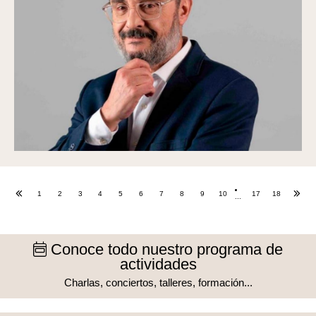
1
2
3
4
5
6
7
8
9
10
17
18
...
Conoce todo nuestro programa de
actividades
Charlas, conciertos, talleres, formación...