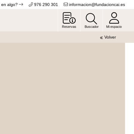
 en algo?
976 290 301
informacion@fundacioncai.es
Reservas
Buscador
Mi espacio
Volver