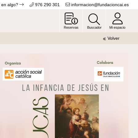
 en algo?
976 290 301
informacion@fundacioncai.es
Reservas
Buscador
Mi espacio
Volver