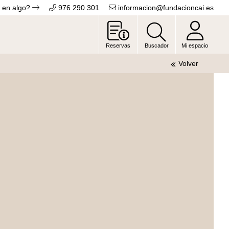
 en algo?
976 290 301
informacion@fundacioncai.es
Reservas
Buscador
Mi espacio
Volver