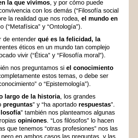
en la que vivimos
, y por cómo puede
convivencia con los demás (“Filosofía social
bre la realidad que nos rodea,
el mundo en
do (“Metafísica” y “Ontología”).
r de entender
qué es la felicidad, la
erentes éticos en un mundo tan complejo
cado vivir (“Ética” y “Filosofía moral”).
bién nos preguntamos si
el conocimiento
completamente estos temas, o debe ser
 conocimiento” o “Epistemología”).
lo largo de la historia
, los grandes
do
preguntas
” y “ha aportado
respuestas
”.
losofía
” también nos planteamos algunas
ropias
opiniones
. “Los filósofos” lo hacen
as que tenemos “otras profesiones” nos las
 pero en ambos casos las preguntas, y las