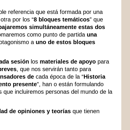
ble referencia que está formada por una
 otra por los “
8 bloques temáticos
” que
bajaremos simultáneamente estas dos
 tomaremos como punto de partida
una
rotagonismo a
uno de estos bloques
ada sesión
los
materiales de apoyo
para
breves
, que nos servirán tanto para
nsadores de
cada época de la “
Historia
nto presente
”, han o están formulando
s que incluiremos personas del mundo de la
.
dad de opiniones y teorías
que tienen
.