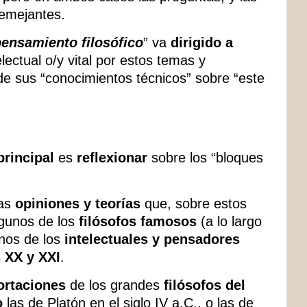
semejantes.
pensamiento filosófico
” va
dirigido a
lectual o/y vital por estos temas y
e sus “conocimientos técnicos” sobre “este
principal
es
reflexionar
sobre los “bloques
las
opiniones y teorías
que, sobre estos
lgunos de los
filósofos famosos
(a lo largo
unos de los
intelectuales y pensadores
s XX y XXI
.
ortaciones
de los grandes
filósofos del
o
las de Platón en el siglo IV a.C., o las de