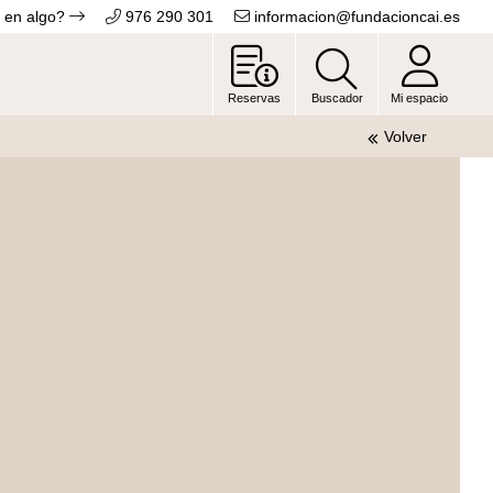
 en algo?
976 290 301
informacion@fundacioncai.es
Reservas
Buscador
Mi espacio
Volver