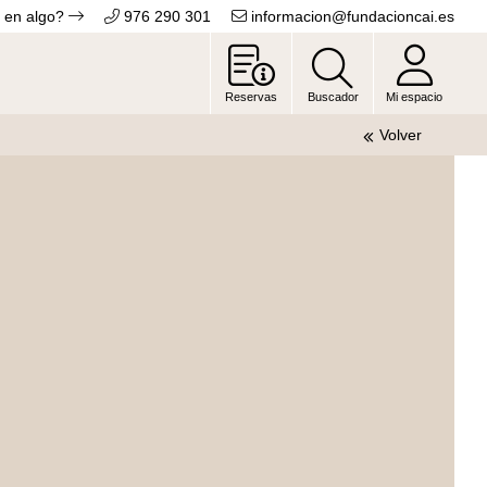
 en algo?
976 290 301
informacion@fundacioncai.es
Reservas
Buscador
Mi espacio
Volver