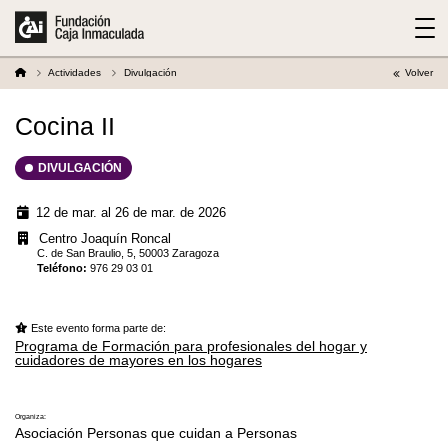
Actividades
Divulgación
Volver
Cocina II
DIVULGACIÓN
12 de mar. al 26 de mar. de 2026
Centro Joaquín Roncal
C. de San Braulio, 5, 50003 Zaragoza
Teléfono
:
976 29 03 01
Este evento forma parte de:
Programa de Formación para profesionales del hogar y
cuidadores de mayores en los hogares
Organiza:
Asociación Personas que cuidan a Personas