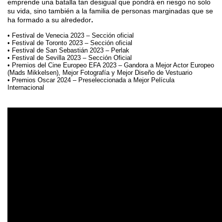
emprende una batalla tan desigual que pondrá en riesgo no solo
su vida, sino también a la familia de personas marginadas que se
ha formado a su alrededor
.
Festival de Venecia 2023 – Sección oficial
Festival de Toronto 2023 – Sección oficial
Festival de San Sebastián 2023 – Perlak
Festival de Sevilla 2023 – Sección Oficial
Premios del Cine Europeo EFA 2023 – Gandora a Mejor Actor Europeo
(Mads Mikkelsen), Mejor Fotografía y Mejor Diseño de Vestuario
Premios Oscar 2024 – Preseleccionada a Mejor Película
Internacional