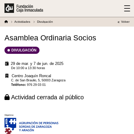
Actividades
Divulgación
Volver
Asamblea Ordinaria Socios
DIVULGACIÓN
29 de mar. y 7 de jun. de 2025
De 10:00 a 13:30 horas
Centro Joaquín Roncal
C. de San Braulio, 5, 50003 Zaragoza
Teléfono
:
976 29 03 01
Actividad cerrada al público
Organiza: