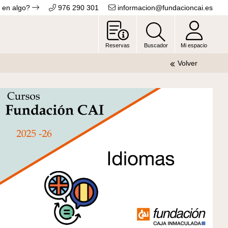
 en algo?
976 290 301
informacion@fundacioncai.es
Reservas
Buscador
Mi espacio
Volver