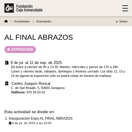
Actividades
Exposición
Volver
AL FINAL ABRAZOS
EXPOSICIÓN
9 de jul. al 11 de sep. de 2025
De lunes a viernes de 9h a 13:30. Martes, miércoles y jueves de 17h a 20h.
Lunes y viernes tarde, sábados, domingos y festivos cerrado. Los días 12, 13 y
14 de agosto la exposición sólo se podrá visitar en horario de mañana.
Centro Joaquín Roncal
C. de San Braulio, 5, 50003 Zaragoza
Teléfono
:
976 29 03 01
Esta actividad se divide en:
Inauguración Expo AL FINAL ABRAZOS
9 de jul. de 2025 a las 19:00