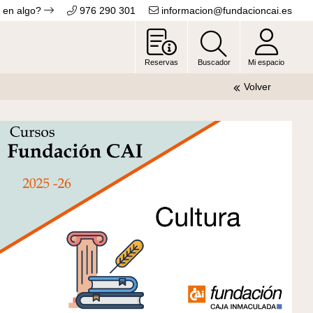
 en algo?
976 290 301
informacion@fundacioncai.es
Reservas
Buscador
Mi espacio
Volver