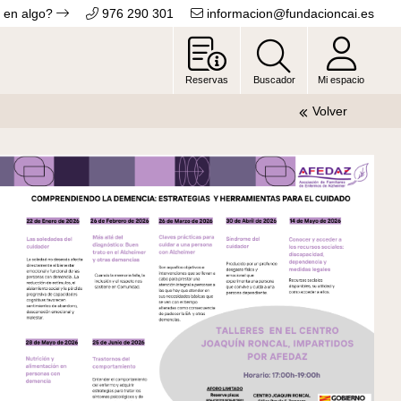
 en algo?
976 290 301
informacion@fundacioncai.es
Reservas
Buscador
Mi espacio
Volver