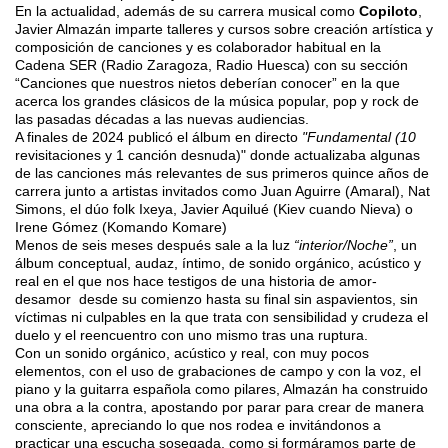
En la actualidad, además de su carrera musical como
Copiloto
,
Javier Almazán imparte talleres y cursos sobre creación artística y
composición de canciones y es colaborador habitual en la
Cadena SER (Radio Zaragoza, Radio Huesca) con su sección
“Canciones que nuestros nietos deberían conocer” en la que
acerca los grandes clásicos de la música popular, pop y rock de
las pasadas décadas a las nuevas audiencias.
A finales de 2024 publicó el álbum en directo
"Fundamental (10
revisitaciones
y 1 canción desnuda)"
donde actualizaba algunas
de las canciones más relevantes de sus primeros quince años de
carrera junto a artistas invitados como Juan Aguirre (Amaral),
Nat
Simons, el dúo folk
Ixeya
, Javier
Aquilué
(Kiev cuando Nieva) o
Irene Gómez (
Komando
Komare
)
Menos de seis meses después sale a la luz
“interior/Noche”
, u
n
álbum conceptual, audaz, íntimo, de sonido orgánico, acústico y
real en el que nos hace testigos de una historia de amor-
desamor desde
su comienzo hasta su final sin aspavientos, sin
víctimas ni culpables en la que trata con sensibilidad y crudeza el
duelo y el reencuentro con uno mismo tras una ruptura.
Con un sonido orgánico, acústico y real, con muy pocos
elementos, con el uso de grabaciones de campo y con la voz, el
piano y la guitarra española como pilares, Almazán ha construido
una obra a la contra, apostando por parar para crear de manera
consciente, apreciando lo que nos rodea e invitándonos a
practicar una escucha sosegada, como si formáramos parte de