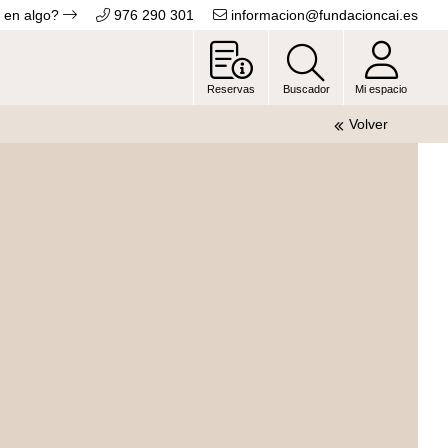
 en algo?
976 290 301
informacion@fundacioncai.es
Reservas
Buscador
Mi espacio
Volver