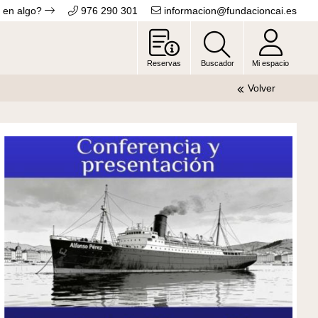
 en algo?
976 290 301
informacion@fundacioncai.es
Reservas
Buscador
Mi espacio
Volver