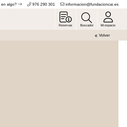
 en algo?
976 290 301
informacion@fundacioncai.es
Reservas
Buscador
Mi espacio
Volver