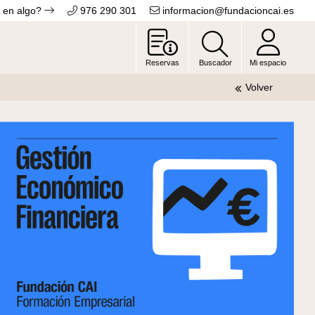
 en algo?
976 290 301
informacion@fundacioncai.es
Reservas
Buscador
Mi espacio
Volver